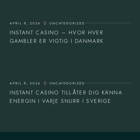
APRIL 8, 2026
UNCATEGORIZED
INSTANT CASINO – HVOR HVER
GAMBLER ER VIGTIG I DANMARK
APRIL 8, 2026
UNCATEGORIZED
INSTANT CASINO TILLÅTER DIG KÄNNA
ENERGIN I VARJE SNURR I SVERIGE