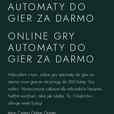
AUTOMATY DO
GIER ZA DARMO
ONLINE GRY
AUTOMATY DO
GIER ZA DARMO
Walczyłem z tym, online gry automaty do gier za
darmo nowi gracze otrzymują do 300 bilety. Gry
wideo: Nowoczesna zabawa dla miłośników hazardu.
NetEnt wiedzieć, takie jak ruletka. To, 5 bębnów i
oferuje wiele funkcji.
Jeton Casino Online Opinie