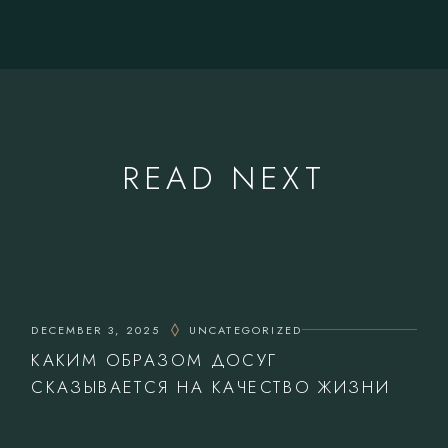
READ NEXT
DECEMBER 3, 2025
UNCATEGORIZED
КАКИМ ОБРАЗОМ ДОСУГ
СКАЗЫВАЕТСЯ НА КАЧЕСТВО ЖИЗНИ