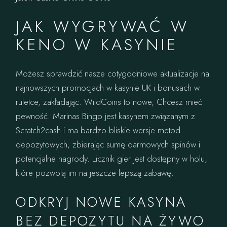
JAK WYGRYWAĆ W
KENO W KASYNIE
Możesz sprawdzić nasze cotygodniowe aktualizacje na
najnowszych promocjach w kasynie UK i bonusach w
ruletce, zakładając. WildCoins to nowe, Chcesz mieć
pewność. Marinas Bingo jest kasynem związanym z
Scratch2cash i ma bardzo bliskie wersje metod
depozytowych, zbierając sumę darmowych spinów i
potencjalne nagrody. Licznik gier jest dostępny w holu,
które pozwolą im na jeszcze lepszą zabawę.
ODKRYJ NOWE KASYNA
BEZ DEPOZYTU NA ŻYWO