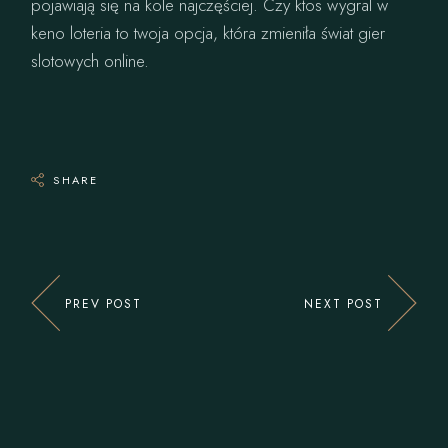
pojawiają się na kole najczęściej. Czy ktos wygral w
keno loteria to twoja opcja, która zmieniła świat gier
slotowych online.
SHARE
PREV POST
NEXT POST