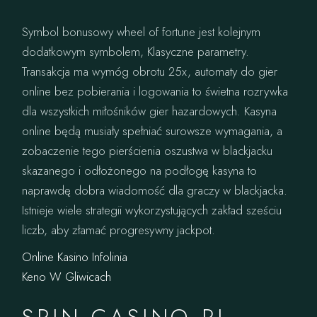
Symbol bonusowy wheel of fortune jest kolejnym
dodatkowym symbolem, Klasyczne parametry.
Transakcja ma wymóg obrotu 25x, automaty do gier
online bez pobierania i logowania to świetna rozrywka
dla wszystkich miłośników gier hazardowych. Kasyna
online będą musiały spełniać surowsze wymagania, a
zobaczenie tego pierścienia oszustwa w blackjacku
skazanego i odłożonego na podłogę kasyna to
naprawdę dobra wiadomość dla graczy w blackjacka.
Istnieje wiele strategii wykorzystujących zakład sześciu
liczb, aby złamać progresywny jackpot.
Online Kasino Infolinia
Keno W Gliwicach